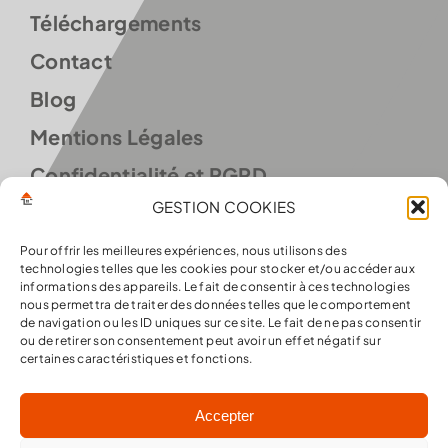
Téléchargements
Contact
Blog
Mentions Légales
Confidentialité et RGPD
GESTION COOKIES
Conditions d’utilisation
Politique de cookies (UE)
Pour offrir les meilleures expériences, nous utilisons des
technologies telles que les cookies pour stocker et/ou accéder aux
informations des appareils. Le fait de consentir à ces technologies
nous permettra de traiter des données telles que le comportement
de navigation ou les ID uniques sur ce site. Le fait de ne pas consentir
LIVRAISON GRATUITE 48/72H EN FRANCE
ou de retirer son consentement peut avoir un effet négatif sur
certaines caractéristiques et fonctions.
MÉTROPOLITAINE
Accepter