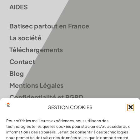
AIDES
Batisec partout en France
La société
Téléchargements
Contact
Blog
Mentions Légales
Confidentialité et RGPD
GESTION COOKIES
Conditions d’utilisation
Politique de cookies (UE)
Pour offrir les meilleures expériences, nous utilisons des
technologies telles que les cookies pour stocker et/ou accéder aux
informations des appareils. Le fait de consentir à ces technologies
nous permettra de traiter des données telles que le comportement