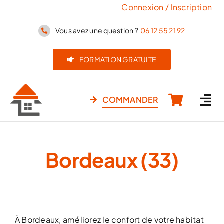
Passer
Connexion / Inscription
au
Vous avez une question ?
06 12 55 21 92
contenu
FORMATION GRATUITE
COMMANDER
Bordeaux (33)
À Bordeaux, améliorez le confort de votre habitat